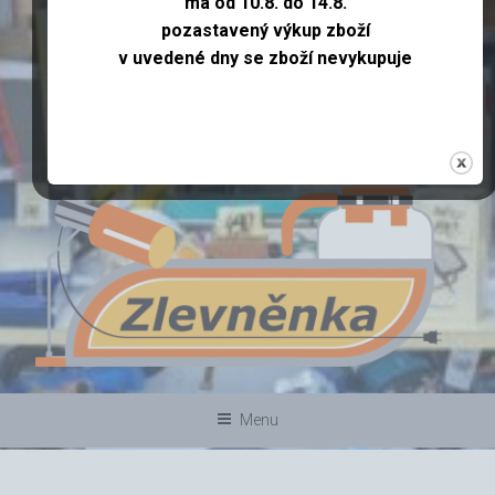
má od 10.8. do 14.8.
pozastavený výkup zboží
v uvedené dny se zboží nevykupuje
ZLEVNĚNKA
bazar
Menu