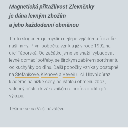
Magnetická přitažlivost Zlevněnky
je dána levným zbožím
a jeho každodenní obměnou
Tímto sloganem je myslím nejlépe vyjádřena filozofie
naší firmy. První pobočka vznikla již v roce 1992 na
ulici Táborská. Od začátku jsme se snažili vybudovat
levné domácí potřeby, se širokým záběrem sortimentu
od kuchyňky po dílnu. Další pobočky vznikaly postupně
na
Štefánikové
,
Křenové
a
Veveří
ulici. Hlavní důraz
klademe na nízké ceny, neustálou obměnu zboží,
vstřícný přístup k zákazníkům a profesionalitu při
výkupu.
Těšíme se na Vaši návštěvu