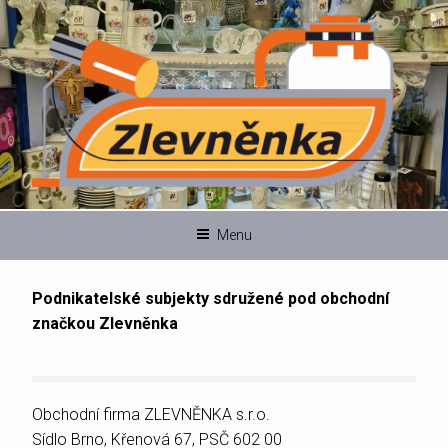
Přejít
ZLEVNĚNKA
bazar
k
obsahu
webu
Menu
Podnikatelské subjekty sdružené pod obchodní
značkou Zlevněnka
Obchodní firma ZLEVNĚNKA s.r.o.
Sídlo Brno, Křenová 67, PSČ 602 00