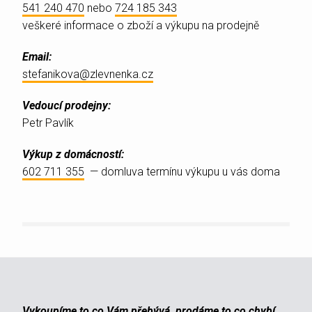
541 240 470
nebo
724 185 343
veškeré informace o zboží a výkupu na prodejně
Email:
stefanikova@zlevnenka.cz
Vedoucí prodejny:
Petr Pavlík
Výkup z domácností:
602 711 355
— domluva termínu výkupu u vás doma
Vykoupíme to co Vám přebývá, prodáme to co chybí.